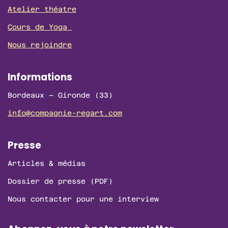
o
r
e
Atelier théatre
k
a
m
Cours de Yoga
Nous rejoindre
Informations
Bordeaux – Gironde (33)
info@compagnie-regart.com
Presse
Articles & médias
Dossier de presse (PDF)
Nous contacter pour une interview