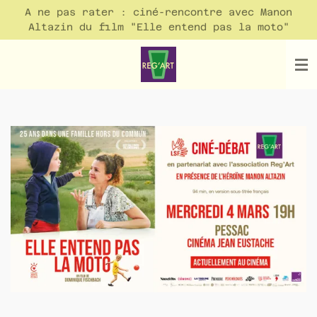
A ne pas rater : ciné-rencontre avec Manon
Passer
Altazin du film "Elle entend pas la moto"
au
contenu
principal